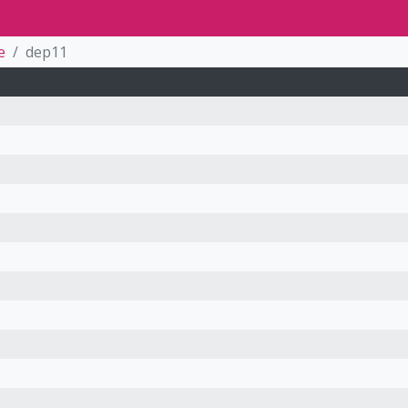
e
dep11