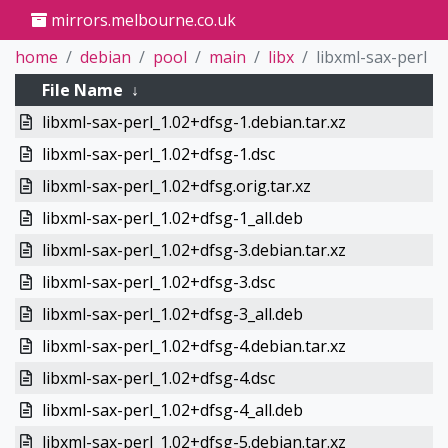
mirrors.melbourne.co.uk
home
debian
pool
main
libx
libxml-sax-perl
File Name
↓
libxml-sax-perl_1.02+dfsg-1.debian.tar.xz
libxml-sax-perl_1.02+dfsg-1.dsc
libxml-sax-perl_1.02+dfsg.orig.tar.xz
libxml-sax-perl_1.02+dfsg-1_all.deb
libxml-sax-perl_1.02+dfsg-3.debian.tar.xz
libxml-sax-perl_1.02+dfsg-3.dsc
libxml-sax-perl_1.02+dfsg-3_all.deb
libxml-sax-perl_1.02+dfsg-4.debian.tar.xz
libxml-sax-perl_1.02+dfsg-4.dsc
libxml-sax-perl_1.02+dfsg-4_all.deb
libxml-sax-perl_1.02+dfsg-5.debian.tar.xz