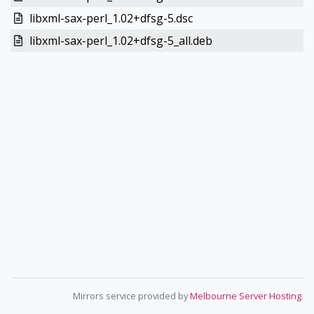
libxml-sax-perl_1.02+dfsg-5.dsc
libxml-sax-perl_1.02+dfsg-5_all.deb
Mirrors service provided by
Melbourne Server Hosting
.