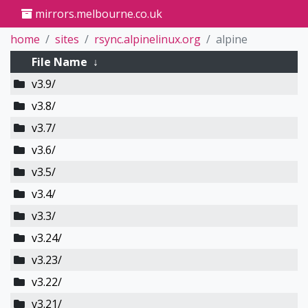
mirrors.melbourne.co.uk
home
sites
rsync.alpinelinux.org
alpine
File Name
↓
v3.9/
v3.8/
v3.7/
v3.6/
v3.5/
v3.4/
v3.3/
v3.24/
v3.23/
v3.22/
v3.21/